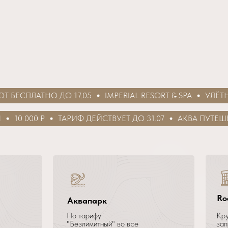
СПЛАТНО ДО 17.05
IMPERIAL RESORT & SPA
УЛЁТНЫЙ
10 000 Р
ТАРИФ ДЕЙСТВУЕТ ДО 31.07
АКВА ПУТЕШЕСТ
Ro
Аквапарк
По тарифу
Кру
"Безлимитный" во все
зап